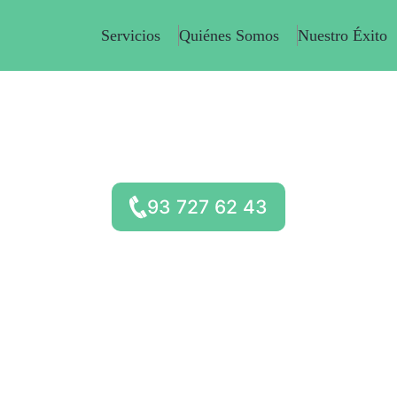
Servicios
Quiénes Somos
Nuestro Éxito
 Urgente para Spots y Rodajes de t
Cine
SERVICIOS URGENTES E INMEDIATOS
93 727 62 43