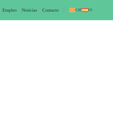
Empleo
Noticias
Contacto
CAT
ES
elevisión o