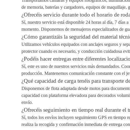
Transportamos cámaras y equipos fotográficos, iluminación y
de memoria, baterías y cargadores, equipos de maquillaje, g
¿Ofrecéis servicio durante todo el horario de ro
Sí, nuestro servicio está disponible 24 horas al día, 7 día
momento. Disponemos de mensajeros especializados de guard
¿Cómo garantizáis la seguridad del material técni
Utilizamos vehículos equipados con anclajes seguros y sepa
protector cuando es necesario, y conducción cuidadosa evit
¿Podéis hacer entregas entre diferentes localizac
Sí, este es uno de nuestros servicios más demandados. Coor
producción. Mantenemos comunicación constante con el jefe
¿Qué capacidad de carga tenéis para transporte 
Disponemos de flota adaptada desde motos para documentos
capacidad con plataforma elevadora para decorados volumin
envío.
¿Ofrecéis seguimiento en tiempo real durante el t
Sí, todos los envíos incluyen seguimiento GPS en tiempo rea
realiza la recogida y confirmación inmediata de entrega c