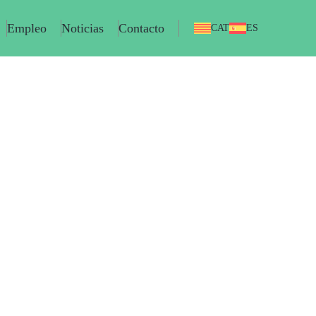
Empleo
Noticias
Contacto
CAT
ES
ntes
EGA