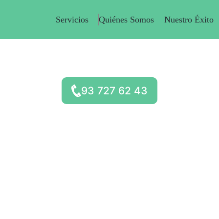
Servicios
Quiénes Somos
Nuestro Éxito
ío urgente de documentos importa
GURIDAD Y PROFESIONALIDAD EN CADA ENTR
93 727 62 43