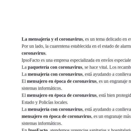
La mensajería y el coronavirus
, es un tema delicado en 
Por un lado, la cuarentena establecida en el estado de ala
coronavirus
.
IpsoFacto
es una empresa especializada en
envíos especiale
La
paquetería con coronavirus
, se hace vital. Los recam
La
mensajería con coronavirus
, está ayudando a conllevar
El
mensajero en época de coronavirus
, es un engranaje 
sistemas informáticos.
El
mensajero en época de coronavirus
, está bien proteg
Estado y Policías locales.
La
mensajería con coronavirus
, está ayudando a conllevar
mensajero en época de coronavirus
, es un engranaje más 
sistemas informáticos.
En
IpsoFacto
, atendemos urgencias sanitarias y hospitalar