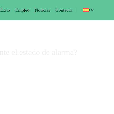
 Éxito
Empleo
Noticias
Contacto
ES
tado de alarma?
nte el estado de alarma?