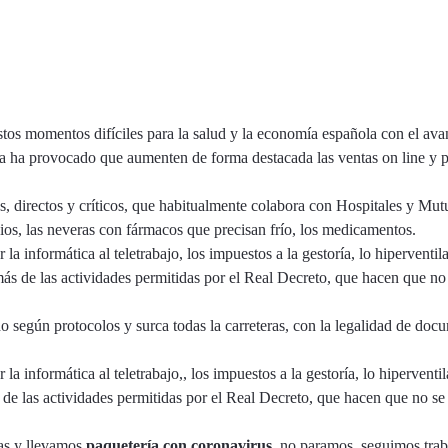
estos momentos difíciles para la salud y la economía española con el av
rma ha provocado que aumenten de forma destacada las ventas on line y p
s
, directos y críticos, que habitualmente colabora con Hospitales y Mutu
bios, las neveras con fármacos que precisan frío, los medicamentos.
 la informática al teletrabajo, los impuestos a la gestoría, lo hiperventil
más de las actividades permitidas por el
Real Decreto
, que hacen que no 
ido según protocolos y surca todas la carreteras, con la legalidad de do
 la informática al teletrabajo,, los impuestos a la gestoría, lo hiperventi
de las actividades permitidas por el Real Decreto, que hacen que no se p
ias y llevamos
paquetería con coronavirus
, no paramos, seguimos tra