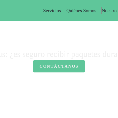
Servicios
Quiénes Somos
Nuestro
s
-
Mensajería y coronavirus: ¿es seguro recibir paquetes durante el es
s: ¿es seguro recibir paquetes dura
CONTÁCTANOS