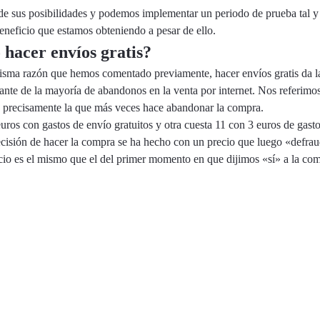
 de sus posibilidades y podemos implementar un periodo de prueba tal 
neficio que estamos obteniendo a pesar de ello.
 hacer envíos gratis?
a misma razón que hemos comentado previamente, hacer envíos gratis da l
ante de la mayoría de abandonos en la venta por internet. Nos referimos
n precisamente la que más veces hace abandonar la compra.
ros con gastos de envío gratuitos y otra cuesta 11 con 3 euros de gasto
ecisión de hacer la compra se ha hecho con un precio que luego «defrau
recio es el mismo que el del primer momento en que dijimos «sí» a la co
empresas que deciden hacer envíos gratis. Podemos ayudarte a ajustar 
luyen algunos servicios adicionales para mejorar el momento de compra