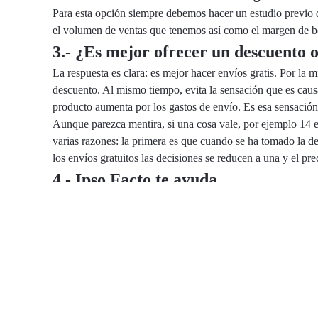
Para esta opción siempre debemos hacer un estudio previo
el volumen de ventas que tenemos así como el margen de be
3.- ¿Es mejor ofrecer un descuento o
La respuesta es clara: es mejor hacer envíos gratis. Por l
descuento. Al mismo tiempo, evita la sensación que es caus
producto aumenta por los gastos de envío. Es esa sensació
Aunque parezca mentira, si una cosa vale, por ejemplo 14 eu
varias razones: la primera es que cuando se ha tomado la d
los envíos gratuitos las decisiones se reducen a una y el p
4.- Ipso Facto te ayuda
Ipso Facto tiene amplia experiencia
en la colaboración con 
puedas tener mejores condiciones para tu envío. Ellas inc
ayudarte a mejorar.