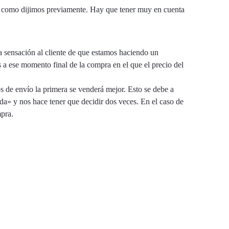
y como dijimos previamente. Hay que tener muy en cuenta
a sensación al cliente de que estamos haciendo un
 a ese momento final de la compra en el que el precio del
s de envío la primera se venderá mejor. Esto se debe a
da» y nos hace tener que decidir dos veces. En el caso de
mpra.
la estrategia que más convenga a tu negocio haciendo que
 como el seguimiento de envío. Confía en quien puede