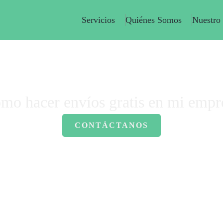
Servicios
Quiénes Somos
Nuestro
Home
-
Envíos
-
¿Cómo hacer envíos gratis en mi empresa?
mo hacer envíos gratis en mi empr
CONTÁCTANOS