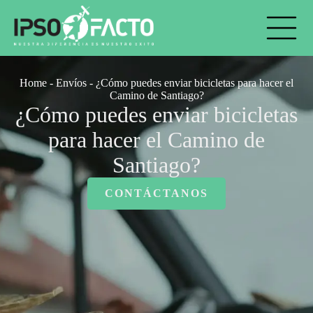
Skip
to
content
Home
-
Envíos
-
¿Cómo puedes enviar bicicletas para hacer el
Camino de Santiago?
¿Cómo puedes enviar bicicletas
para hacer el Camino de
Santiago?
CONTÁCTANOS