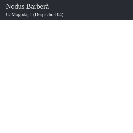
Nodus Barberà
C/ Mogoda, 1 (Despacho 104)
Pol. Ind. Can Salvatella - 08210 -
Barberà del Vallès