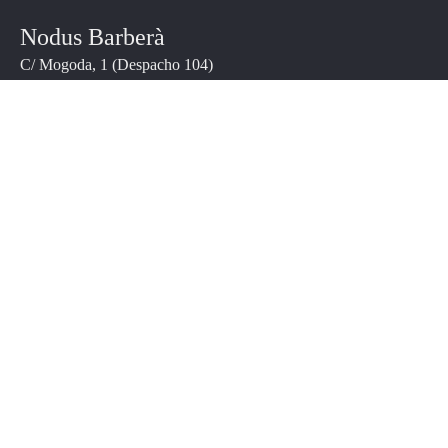
Nodus Barberà
C/ Mogoda, 1 (Despacho 104)
Pol. Ind. Can Salvatella - 08210 -
Barberà del Vallès