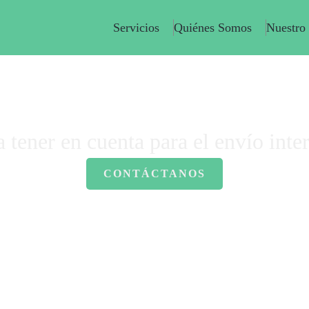
Servicios
Quiénes Somos
Nuestro
Home
-
Envíos
-
5 pasos a tener en cuenta para el envío internacional
a tener en cuenta para el envío inte
CONTÁCTANOS