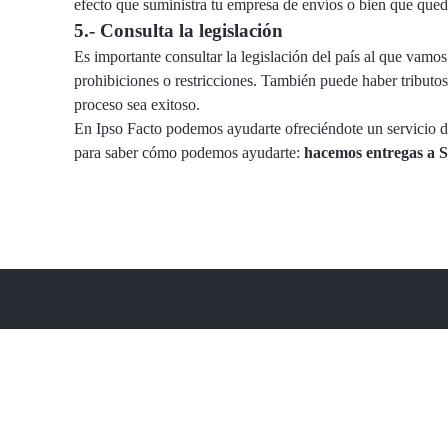
efecto que suministra tu empresa de envíos o bien que quede
5.- Consulta la legislación
Es importante consultar la legislación del país al que vamos
prohibiciones o restricciones. También puede haber tributos
proceso sea exitoso.
En Ipso Facto podemos ayudarte ofreciéndote un servicio de
para saber cómo podemos ayudarte:
hacemos entregas a S
info@ipsofacto-bcn.com
comercial@ipsofacto-bcn.com
Teléfono:
(+34) 937 276 243