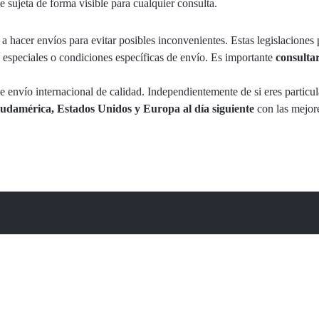
 sujeta de forma visible para cualquier consulta.
 a hacer envíos para evitar posibles inconvenientes. Estas legislaciones 
 especiales o condiciones específicas de envío. Es importante
consultar 
 envío internacional de calidad. Independientemente de si eres particul
udamérica, Estados Unidos y Europa al día siguiente
con las mejor
Sede Central Sabadell
No
C/ Goya, 96
C/ 
08204 Sabadell - Barcelona
Pol
España
Bar