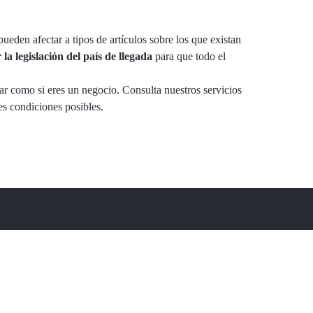
pueden afectar a tipos de artículos sobre los que existan
la legislación del país de llegada
para que todo el
ar como si eres un negocio. Consulta nuestros servicios
es condiciones posibles.
dus Barberà
Mogoda, 1 (Despacho 104)
. Ind. Can Salvatella - 08210 -
berà del Vallès