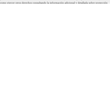
como ejercer otros derechos consultando la información adicional y detallada sobre protección
de datos en nuestra Política de Privacidad.
ENVIAR
info@ipsofacto-bcn.com
comercial@ipsofacto-bcn.com
Telèfon:
(+34) 937 276 243
Telèfon de guàrdia:
(+34) 609 713 414
Email de guàrdia:
ipsofactosabadell62@gmail.com
Seu Central Sabadell
C/ Goya, 96